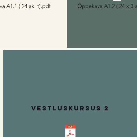
 A1.1 ( 24 ak. t).pdf
Õppekava A1.2 ( 24 x 3 a
vestluskursus 2