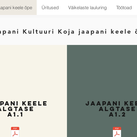
apani keele õpe
Üritused
Väikelaste lauluring
Töötoad
pani Kultuuri Koja jaapani keele
pani keele
jaapani ke
algtase
algtase
A1.1
A1.2