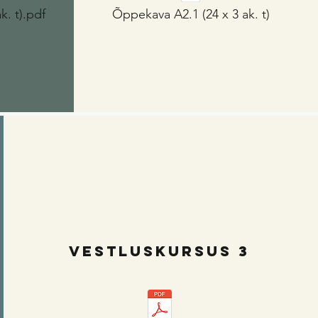
k. t).pdf
Õppekava A2.1 (24 x 3 ak. t)
vestluskursus 3