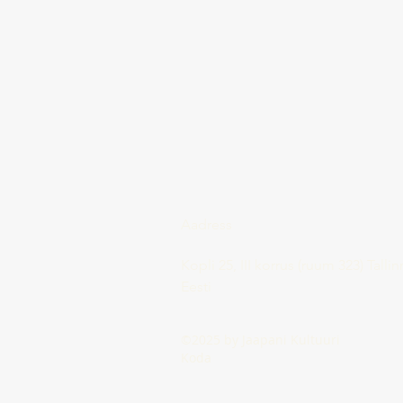
Aadress
Kopli 25, III korrus (ruum 323) Tallin
Eesti
©2025 by Jaapani Kultuuri
Koda