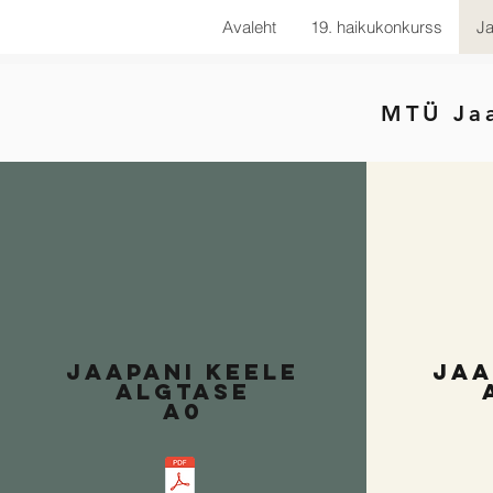
Avaleht
19. haikukonkurss
Ja
MTÜ Jaa
jaapani keele
jaa
algtase
A0