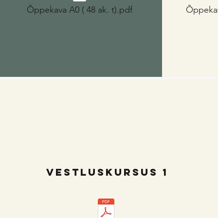
Õppekava A0 ( 48 ak. t).pdf
Õppekava
VESTLUSKURSUS 1