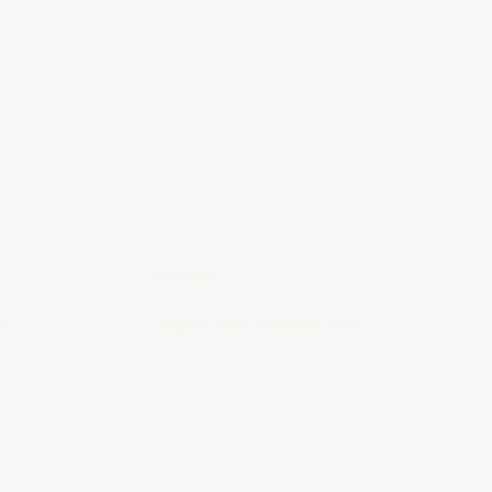
Kontakt
n
jaapani.keskus@gmail.com