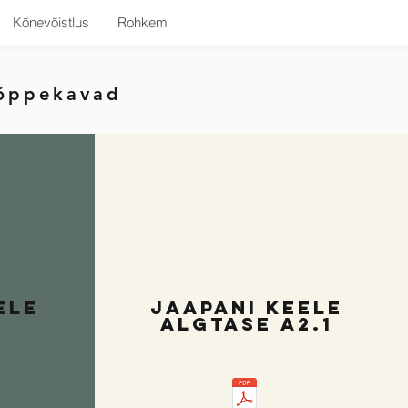
Kõnevõistlus
Rohkem
 õppekavad
ele
JAAPANI KEELE
ALGTASE A2.1