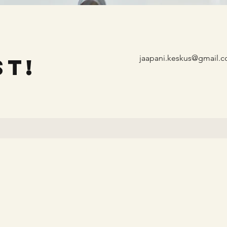
t!
jaapani.keskus@gmail.
Kontakt
n
jaapani.keskus@gmail.com