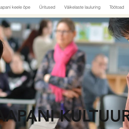
apani keele õpe
Üritused
Väikelaste lauluring
Töötoad
AAPANI KULTUUR