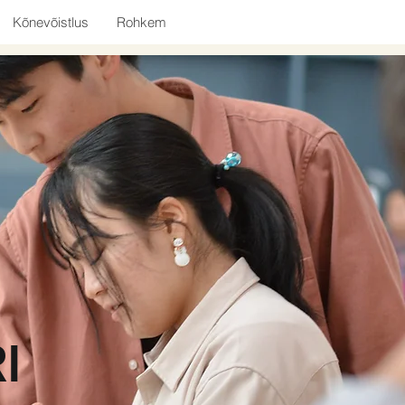
Kõnevõistlus
Rohkem
I