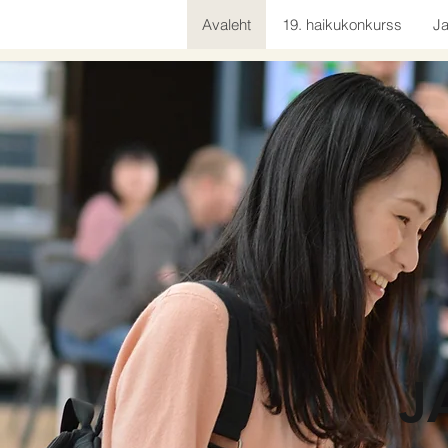
Avaleht
19. haikukonkurss
Ja
J