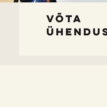
võta
ühendus
Aadress
Kopli 25, III korrus (ruum 323) Tallin
Eesti
©2025 by Jaapani Kultuuri
Koda